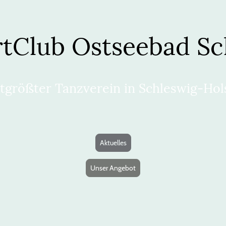
tClub Ostseebad S
tgrößter Tanzverein in Schleswig-Hol
Aktuelles
Unser Angebot