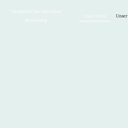
TanzSportClub Ostseebad
Unser Verein
Unser
Schönberg