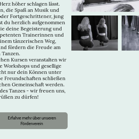
Herz höher schlagen lässt.
en, die Spaß an Musik und
er Fortgeschrittener, jung
rst du herzlich aufgenommen
 die deine Begeisterung und
mpetenten Trainerinnen und
deinem tänzerischen Weg,
 und fördern die Freude am
 Tanzen.
hen Kursen veranstalten wir
de Workshops und gesellige
icht nur dein Können unter
ue Freundschaften schließen
lichen Gemeinschaft werden.
des Tanzes - wir freuen uns,
grüßen zu dürfen!
Erfahre mehr über unseren
Förderverein