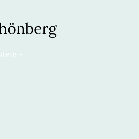
chönberg
stein -